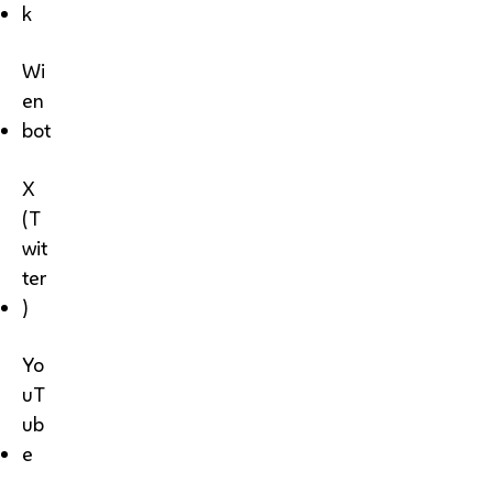
k
Wi
en
bot
X
(T
wit
ter
)
Yo
uT
ub
e