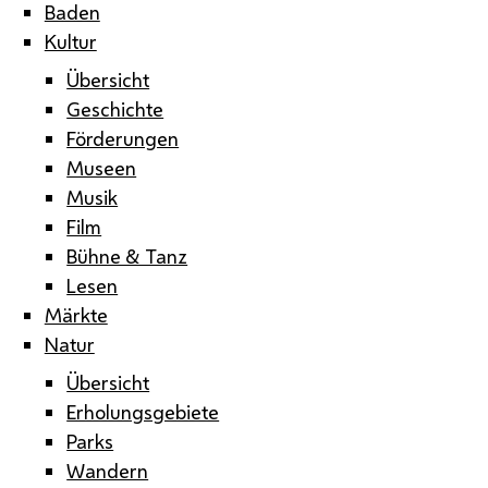
Baden
Kultur
Übersicht
Geschichte
Förderungen
Museen
Musik
Film
Bühne & Tanz
Lesen
Märkte
Natur
Übersicht
Erholungsgebiete
Parks
Wandern