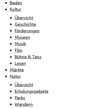
Baden
Kultur
Übersicht
Geschichte
Förderungen
Museen
Musik
Film
Bühne & Tanz
Lesen
Märkte
Natur
Übersicht
Erholungsgebiete
Parks
Wandern