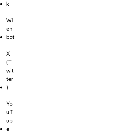
k
Wi
en
bot
X
(T
wit
ter
)
Yo
uT
ub
e