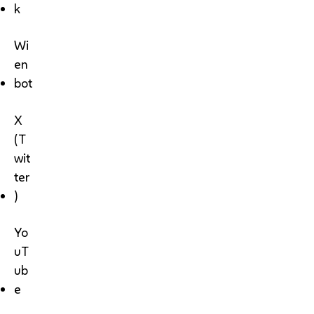
k
Wi
en
bot
X
(T
wit
ter
)
Yo
uT
ub
e