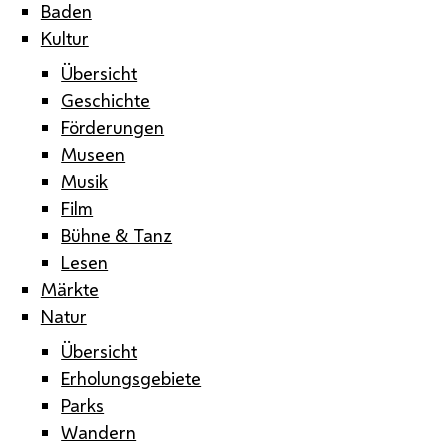
Baden
Kultur
Übersicht
Geschichte
Förderungen
Museen
Musik
Film
Bühne & Tanz
Lesen
Märkte
Natur
Übersicht
Erholungsgebiete
Parks
Wandern