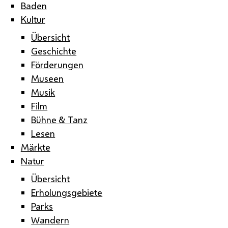
Baden
Kultur
Übersicht
Geschichte
Förderungen
Museen
Musik
Film
Bühne & Tanz
Lesen
Märkte
Natur
Übersicht
Erholungsgebiete
Parks
Wandern