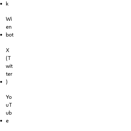
k
Wi
en
bot
X
(T
wit
ter
)
Yo
uT
ub
e