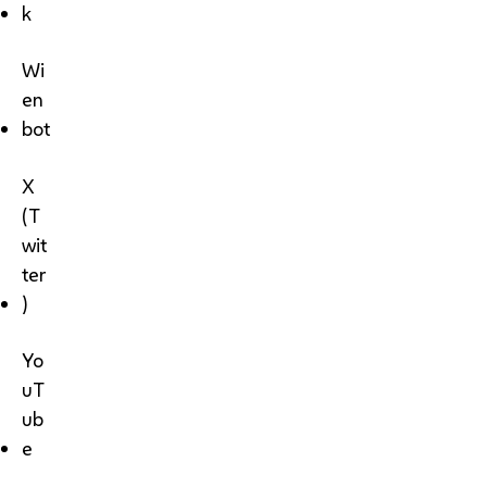
k
Wi
en
bot
X
(T
wit
ter
)
Yo
uT
ub
e