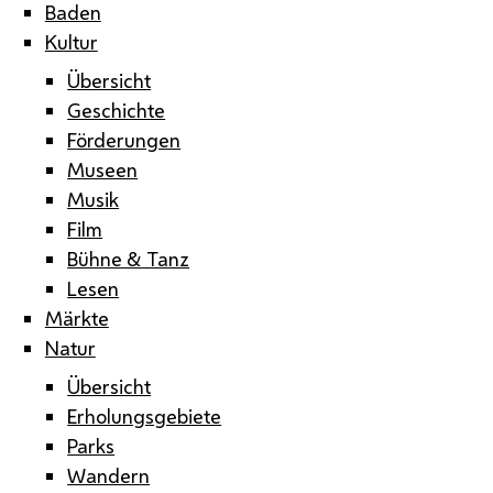
Baden
Kultur
Übersicht
Geschichte
Förderungen
Museen
Musik
Film
Bühne & Tanz
Lesen
Märkte
Natur
Übersicht
Erholungsgebiete
Parks
Wandern