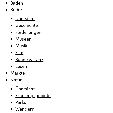
Baden
Kultur
Übersicht
Geschichte
Förderungen
Museen
Musik
Film
Bühne & Tanz
Lesen
Märkte
Natur
Übersicht
Erholungsgebiete
Parks
Wandern