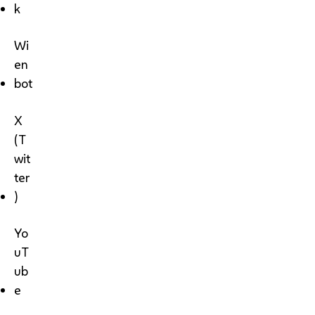
k
Wi
en
bot
X
(T
wit
ter
)
Yo
uT
ub
e