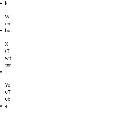
k
Wi
en
bot
X
(T
wit
ter
)
Yo
uT
ub
e