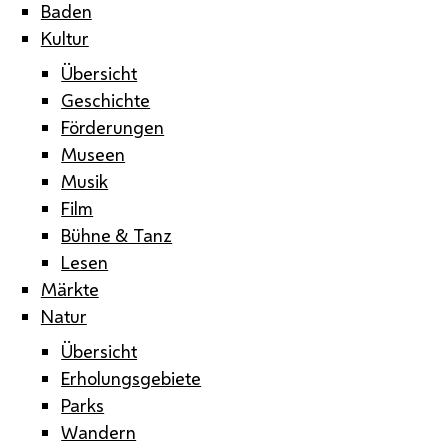
Baden
Kultur
Übersicht
Geschichte
Förderungen
Museen
Musik
Film
Bühne & Tanz
Lesen
Märkte
Natur
Übersicht
Erholungsgebiete
Parks
Wandern