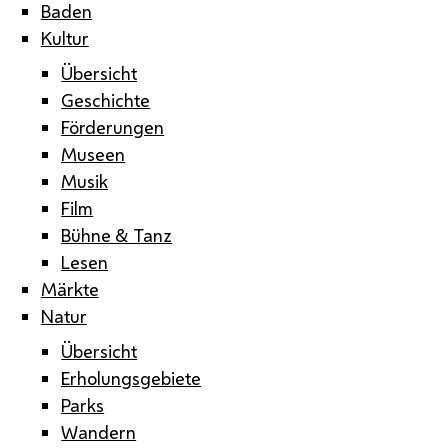
Baden
Kultur
Übersicht
Geschichte
Förderungen
Museen
Musik
Film
Bühne & Tanz
Lesen
Märkte
Natur
Übersicht
Erholungsgebiete
Parks
Wandern