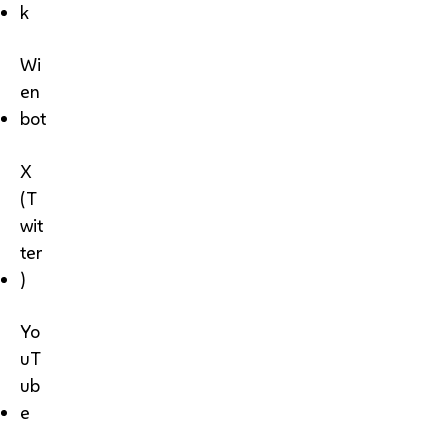
k
Wi
en
bot
X
(T
wit
ter
)
Yo
uT
ub
e