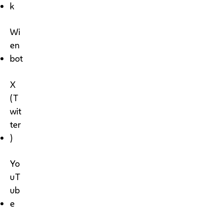
k
Wi
en
bot
X
(T
wit
ter
)
Yo
uT
ub
e