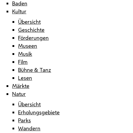
Baden
Kultur
Übersicht
Geschichte
Förderungen
Museen
Musik
Film
Bühne & Tanz
Lesen
Märkte
Natur
Übersicht
Erholungsgebiete
Parks
Wandern