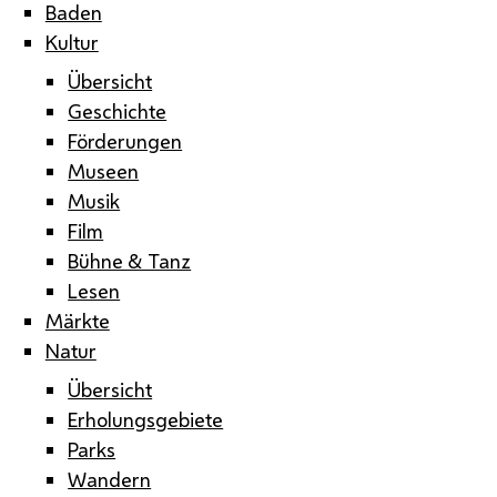
Baden
Kultur
Übersicht
Geschichte
Förderungen
Museen
Musik
Film
Bühne & Tanz
Lesen
Märkte
Natur
Übersicht
Erholungsgebiete
Parks
Wandern