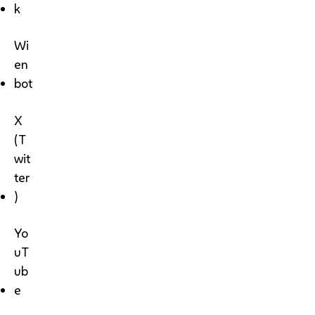
k
Wi
en
bot
X
(T
wit
ter
)
Yo
uT
ub
e