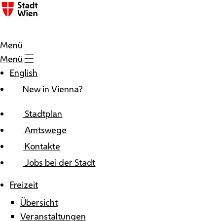
Zum Inhalt
Menü
Menü
English
New in Vienna?
Stadtplan
Amtswege
Kontakte
Jobs bei der Stadt
Freizeit
Übersicht
Veranstaltungen