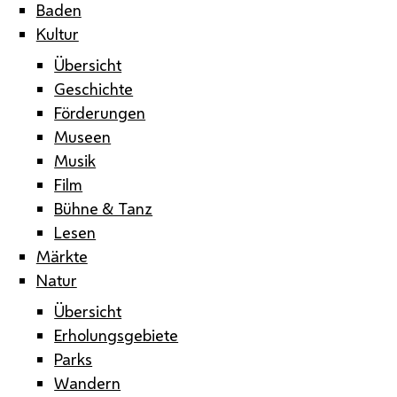
Baden
Kultur
Übersicht
Geschichte
Förderungen
Museen
Musik
Film
Bühne & Tanz
Lesen
Märkte
Natur
Übersicht
Erholungsgebiete
Parks
Wandern