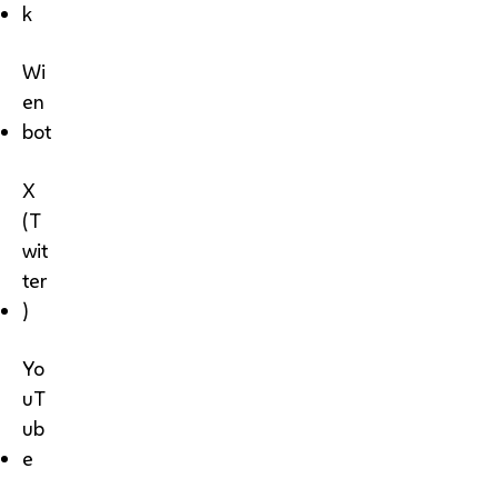
k
Wi
en
bot
X
(T
wit
ter
)
Yo
uT
ub
e