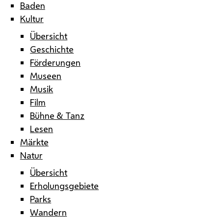
Baden
Kultur
Übersicht
Geschichte
Förderungen
Museen
Musik
Film
Bühne & Tanz
Lesen
Märkte
Natur
Übersicht
Erholungsgebiete
Parks
Wandern