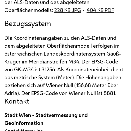
der
ALS
-Daten und des abgeleiteten
Oberflächenmodells:
228
KB
JPG
•
404
KB
PDF
Bezugssystem
Die Koordinatenangaben zu den
ALS
-Daten und
dem abgeleiteten Oberflächenmodell erfolgen im
österreichischen Landeskoordinatensystem Gauß-
Krüger im Meridianstreifen
M
34. Der
EPSG
-Code
von GK-M34 ist 31256. Als Koordinateneinheit dient
das metrische System (Meter). Die Höhenangaben
beziehen sich auf Wiener Null (156,68 Meter über
Adria). Der
EPSG
-Code
von Wiener Null ist 8881.
Kontakt
Stadt Wien - Stadtvermessung und
Geoinformation
Kontaktformular