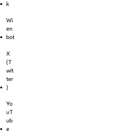
k
Wi
en
bot
X
(T
wit
ter
)
Yo
uT
ub
e