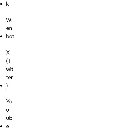
k
Wi
en
bot
X
(T
wit
ter
)
Yo
uT
ub
e