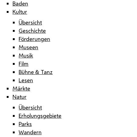
Baden
Kultur
Übersicht
Geschichte
Förderungen
Museen
Musik
Film
Bühne & Tanz
Lesen
Märkte
Natur
Übersicht
Erholungsgebiete
Parks
Wandern