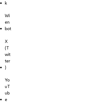
k
Wi
en
bot
X
(T
wit
ter
)
Yo
uT
ub
e