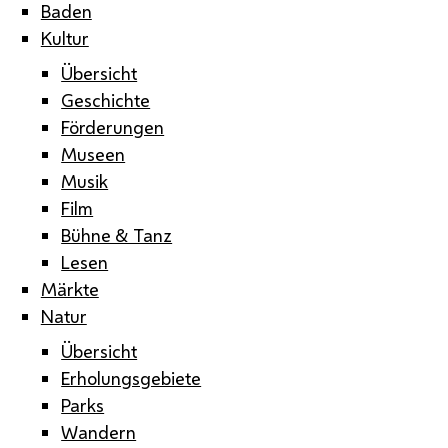
Baden
Kultur
Übersicht
Geschichte
Förderungen
Museen
Musik
Film
Bühne & Tanz
Lesen
Märkte
Natur
Übersicht
Erholungsgebiete
Parks
Wandern