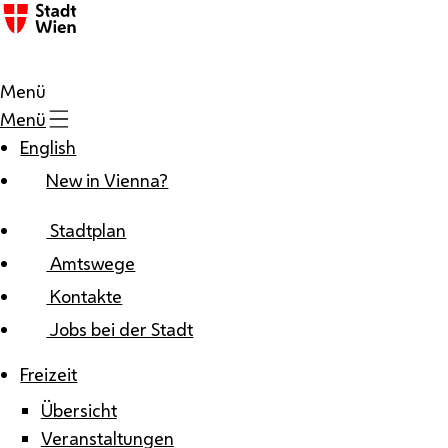
Zum Inhalt
Menü
Menü
English
New in Vienna?
Stadtplan
Amtswege
Kontakte
Jobs bei der Stadt
Freizeit
Übersicht
Veranstaltungen