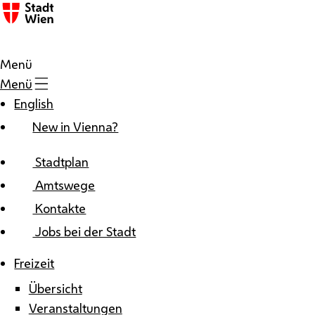
Zum Inhalt
Menü
Menü
English
New in Vienna?
Stadtplan
Amtswege
Kontakte
Jobs bei der Stadt
Freizeit
Übersicht
Veranstaltungen