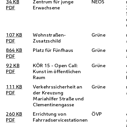
34
KB
Zentrum für junge
NEOS
PDF
Erwachsene
107
KB
Wohnstraßen-
Grüne
PDF
Zusatzschild
864
KB
Platz für Fünfhaus
Grüne
PDF
92
KB
KÖR 15 - Open Call:
Grüne
PDF
Kunst im öffentlichen
Raum
111
KB
Verkehrssicherheit an
Grüne
PDF
der Kreuzung
Mariahilfer Straße und
Clementinengasse
260
KB
Errichtung von
ÖVP
PDF
Fahrradservicestationen