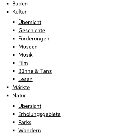
Baden
Kultur
Übersicht
Geschichte
Förderungen
Museen
Musik
Film
Bühne & Tanz
Lesen
Märkte
Natur
Übersicht
Erholungsgebiete
Parks
Wandern