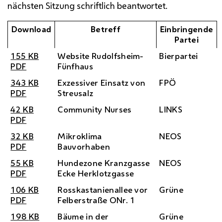
nächsten Sitzung schriftlich beantwortet.
Download
Betreff
Einbringende
Partei
155
KB
Website Rudolfsheim-
Bierpartei
PDF
Fünfhaus
343
KB
Exzessiver Einsatz von
FPÖ
PDF
Streusalz
42
KB
Community Nurses
LINKS
PDF
32
KB
Mikroklima
NEOS
PDF
Bauvorhaben
55
KB
Hundezone Kranzgasse
NEOS
PDF
Ecke Herklotzgasse
106
KB
Rosskastanienallee vor
Grüne
PDF
Felberstraße
ONr.
1
198
KB
Bäume in der
Grüne