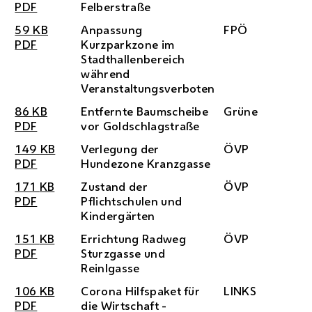
PDF
Felberstraße
59
KB
Anpassung
FPÖ
PDF
Kurzparkzone im
Stadthallenbereich
während
Veranstaltungsverboten
86
KB
Entfernte Baumscheibe
Grüne
PDF
vor Goldschlagstraße
149
KB
Verlegung der
ÖVP
PDF
Hundezone Kranzgasse
171
KB
Zustand der
ÖVP
PDF
Pflichtschulen und
Kindergärten
151
KB
Errichtung Radweg
ÖVP
PDF
Sturzgasse und
Reinlgasse
106
KB
Corona Hilfspaket für
LINKS
PDF
die Wirtschaft -