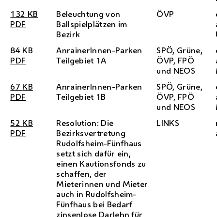
132
KB
Beleuchtung von
ÖVP
PDF
Ballspielplätzen im
Bezirk
84
KB
AnrainerInnen-Parken
SPÖ
, Grüne,
PDF
Teilgebiet 1A
ÖVP
,
FPÖ
und
NEOS
67
KB
AnrainerInnen-Parken
SPÖ
, Grüne,
PDF
Teilgebiet 1B
ÖVP
,
FPÖ
und
NEOS
52
KB
Resolution: Die
LINKS
PDF
Bezirksvertretung
Rudolfsheim-Fünfhaus
setzt sich dafür ein,
einen Kautionsfonds zu
schaffen, der
Mieterinnen und Mieter
auch in Rudolfsheim-
Fünfhaus bei Bedarf
zinsenlose Darlehn für