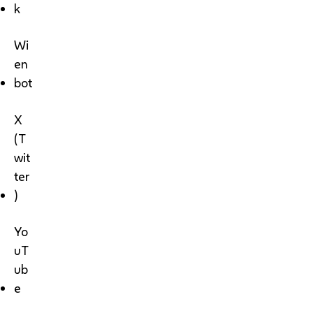
k
Wi
en
bot
X
(T
wit
ter
)
Yo
uT
ub
e