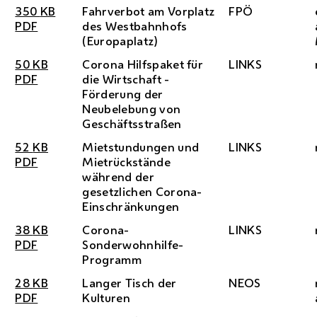
350
KB
Fahrverbot am Vorplatz
FPÖ
PDF
des Westbahnhofs
(Europaplatz)
50
KB
Corona Hilfspaket für
LINKS
PDF
die Wirtschaft -
Förderung der
Neubelebung von
Geschäftsstraßen
52
KB
Mietstundungen und
LINKS
PDF
Mietrückstände
während der
gesetzlichen Corona-
Einschränkungen
38
KB
Corona-
LINKS
PDF
Sonderwohnhilfe-
Programm
28
KB
Langer Tisch der
NEOS
PDF
Kulturen