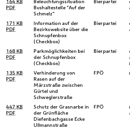
164
KB
Beleuchtungssituation
Bierpartei
PDF
Bushaltestelle "Auf der
Schmelz"
171
KB
Information auf der
Bierpartei
PDF
Bezirkswebsite über die
Schnupfenbox
(Checkbox)
168
KB
Parkmöglichkeiten bei
Bierpartei
PDF
der Schnupfenbox
(Checkbox)
135
KB
Verhinderung von
FPÖ
PDF
Rasen auf der
Märzstraße zwischen
Gürtel und
Schweglerstraße
447
KB
Schutz der Grasnarbe in
FPÖ
PDF
der Grünfläche
Diefenbachgasse Ecke
Ullmannstraße