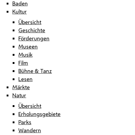
Baden
Kultur
Übersicht
Geschichte
Förderungen
Museen
Musik
Film
Bühne & Tanz
Lesen
Märkte
Natur
Übersicht
Erholungsgebiete
Parks
Wandern