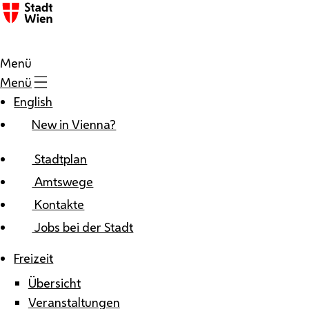
Zum Inhalt
Menü
Menü
English
New in Vienna?
Stadtplan
Amtswege
Kontakte
Jobs bei der Stadt
Freizeit
Übersicht
Veranstaltungen