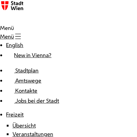
Zum Inhalt
Menü
Menü
English
New in Vienna?
Stadtplan
Amtswege
Kontakte
Jobs bei der Stadt
Freizeit
Übersicht
Veranstaltungen