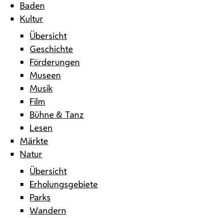
Baden
Kultur
Übersicht
Geschichte
Förderungen
Museen
Musik
Film
Bühne & Tanz
Lesen
Märkte
Natur
Übersicht
Erholungsgebiete
Parks
Wandern