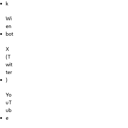
k
Wi
en
bot
X
(T
wit
ter
)
Yo
uT
ub
e