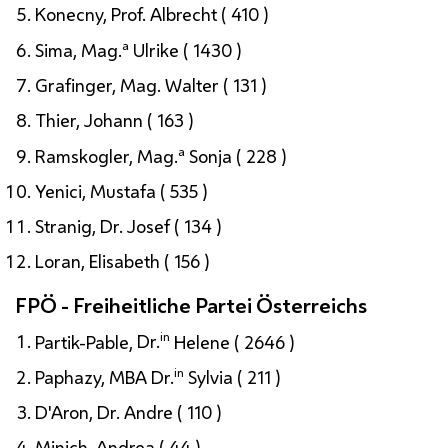
Konecny,
Prof.
Albrecht ( 410 )
a
Sima,
Mag.
Ulrike ( 1430 )
Grafinger,
Mag.
Walter ( 131 )
Thier, Johann ( 163 )
a
Ramskogler,
Mag.
Sonja ( 228 )
Yenici, Mustafa ( 535 )
Stranig,
Dr.
Josef ( 134 )
Loran, Elisabeth ( 156 )
FPÖ - Freiheitliche Partei Österreichs
in
Partik-Pable,
Dr.
Helene ( 2646 )
in
Paphazy,
MBA
Dr.
Sylvia ( 211 )
D'Aron,
Dr.
Andre ( 110 )
Minich, Andrea ( 44 )