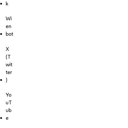
k
Wi
en
bot
X
(T
wit
ter
)
Yo
uT
ub
e