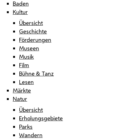
Baden
Kultur
Übersicht
Geschichte
Förderungen
Museen
Musik
Film
Bühne & Tanz
Lesen
Märkte
Natur
Übersicht
Erholungsgebiete
Parks
Wandern