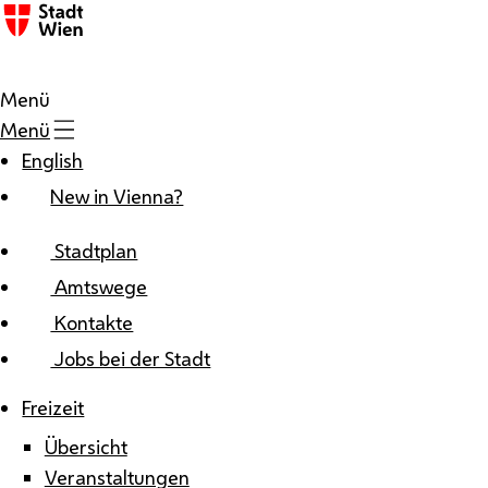
Zum Inhalt
Menü
Menü
English
New in Vienna?
Stadtplan
Amtswege
Kontakte
Jobs bei der Stadt
Freizeit
Übersicht
Veranstaltungen