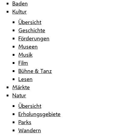
Baden
Kultur
Übersicht
Geschichte
Förderungen
Museen
Musik
Film
Bühne & Tanz
Lesen
Märkte
Natur
Übersicht
Erholungsgebiete
Parks
Wandern