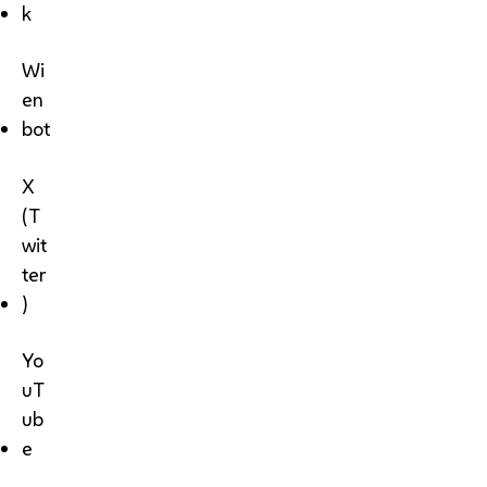
k
Wi
en
bot
X
(T
wit
ter
)
Yo
uT
ub
e