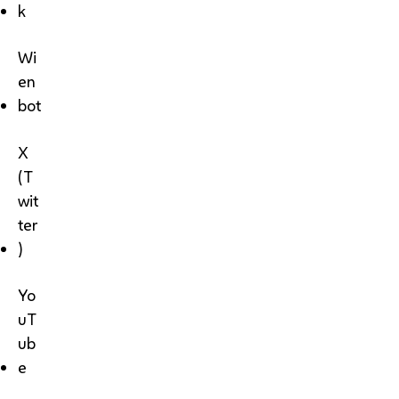
k
Wi
en
bot
X
(T
wit
ter
)
Yo
uT
ub
e