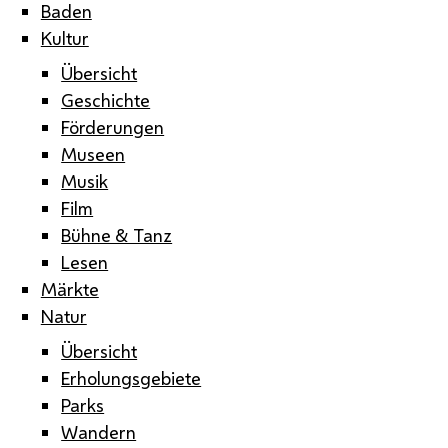
Baden
Kultur
Übersicht
Geschichte
Förderungen
Museen
Musik
Film
Bühne & Tanz
Lesen
Märkte
Natur
Übersicht
Erholungsgebiete
Parks
Wandern