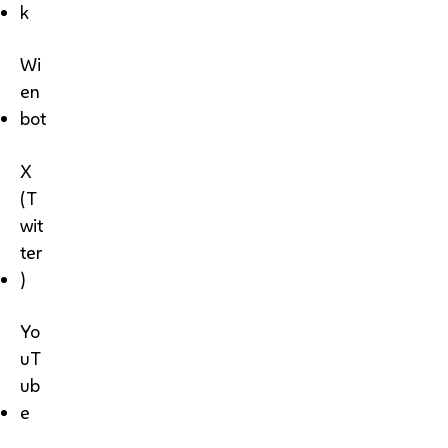
k
Wi
en
bot
X
(T
wit
ter
)
Yo
uT
ub
e