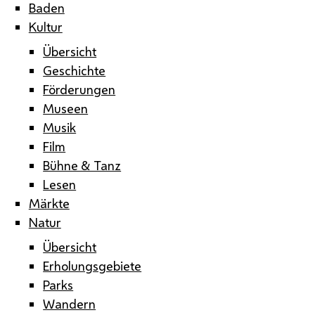
Baden
Kultur
Übersicht
Geschichte
Förderungen
Museen
Musik
Film
Bühne & Tanz
Lesen
Märkte
Natur
Übersicht
Erholungsgebiete
Parks
Wandern