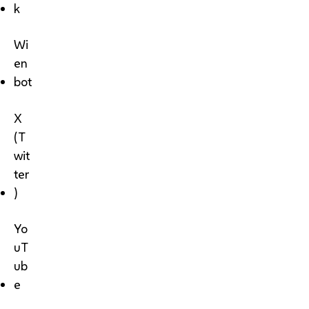
k
Wi
en
bot
X
(T
wit
ter
)
Yo
uT
ub
e