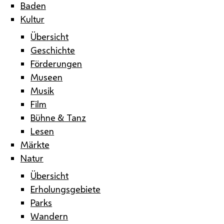
Baden
Kultur
Übersicht
Geschichte
Förderungen
Museen
Musik
Film
Bühne & Tanz
Lesen
Märkte
Natur
Übersicht
Erholungsgebiete
Parks
Wandern