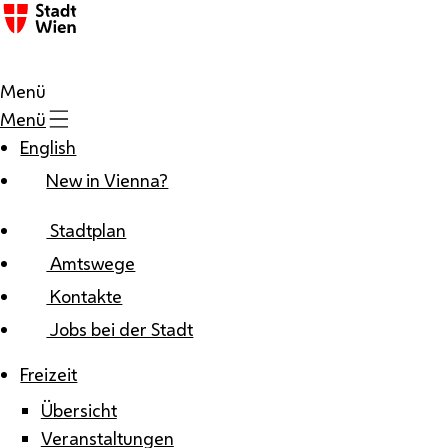
Zum Inhalt
Menü
Menü
English
New in Vienna?
Stadtplan
Amtswege
Kontakte
Jobs bei der Stadt
Freizeit
Übersicht
Veranstaltungen