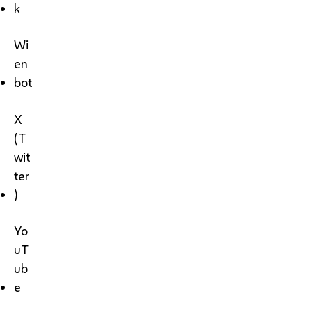
k
Wi
en
bot
X
(T
wit
ter
)
Yo
uT
ub
e