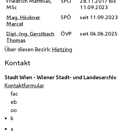
Friedrich Matthias,
SPÖ
28.11.2017 bis
MSc
11.09.2023
Mag.
Höckner
SPÖ
seit 11.09.2023
Marcel
Dipl.-Ing.
Gerstbach
ÖVP
seit 04.06.2025
Thomas
Über diesen Bezirk:
Hietzing
Kontakt
Stadt Wien - Wiener Stadt- und Landesarchiv
Kontaktformular
fac
eb
oo
k
x