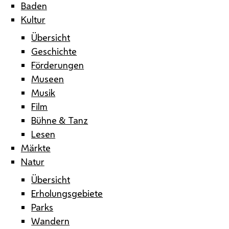
Baden
Kultur
Übersicht
Geschichte
Förderungen
Museen
Musik
Film
Bühne & Tanz
Lesen
Märkte
Natur
Übersicht
Erholungsgebiete
Parks
Wandern