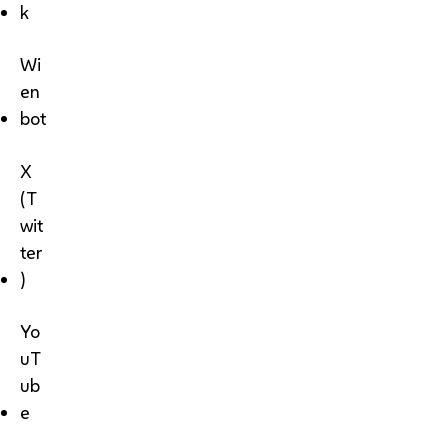
k
Wi
en
bot
X
(T
wit
ter
)
Yo
uT
ub
e