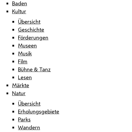
Baden
Kultur
Übersicht
Geschichte
Förderungen
Museen
Musik
Film
Bühne & Tanz
Lesen
Märkte
Natur
Übersicht
Erholungsgebiete
Parks
Wandern