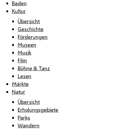
Baden
Kultur
Übersicht
Geschichte
Förderungen
Museen
Musik
Film
Bühne & Tanz
Lesen
Märkte
Natur
Übersicht
Erholungsgebiete
Parks
Wandern