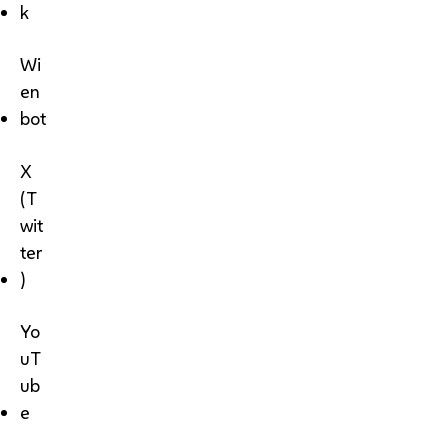
k
Wi
en
bot
X
(T
wit
ter
)
Yo
uT
ub
e