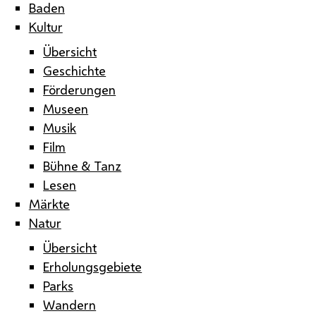
Baden
Kultur
Übersicht
Geschichte
Förderungen
Museen
Musik
Film
Bühne & Tanz
Lesen
Märkte
Natur
Übersicht
Erholungsgebiete
Parks
Wandern