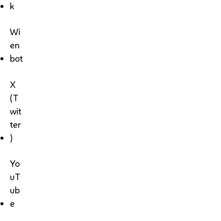
k
Wi
en
bot
X
(T
wit
ter
)
Yo
uT
ub
e