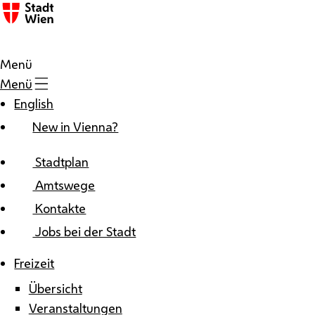
Zum Inhalt
Menü
Menü
English
New in Vienna?
Stadtplan
Amtswege
Kontakte
Jobs bei der Stadt
Freizeit
Übersicht
Veranstaltungen