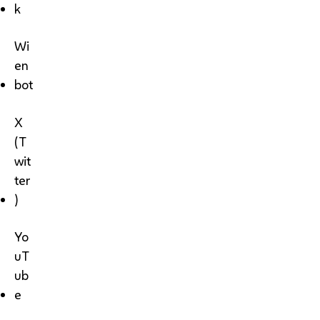
k
Wi
en
bot
X
(T
wit
ter
)
Yo
uT
ub
e