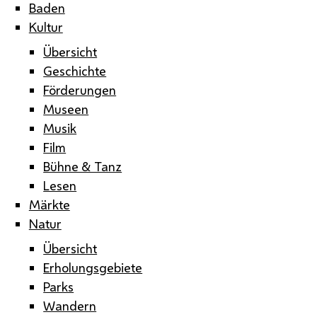
Baden
Kultur
Übersicht
Geschichte
Förderungen
Museen
Musik
Film
Bühne & Tanz
Lesen
Märkte
Natur
Übersicht
Erholungsgebiete
Parks
Wandern