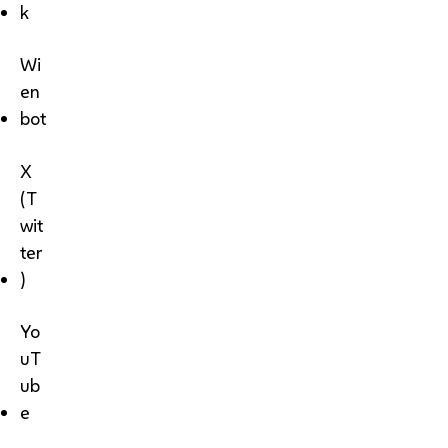
k
Wi
en
bot
X
(T
wit
ter
)
Yo
uT
ub
e