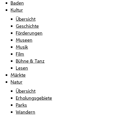
Baden
Kultur
Übersicht
Geschichte
Förderungen
Museen
Musik
Film
Bühne & Tanz
Lesen
Märkte
Natur
Übersicht
Erholungsgebiete
Parks
Wandern