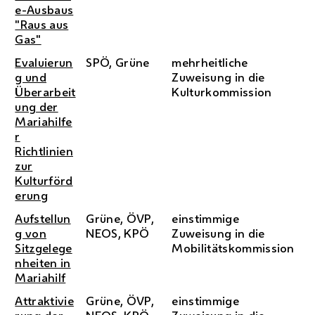
e-Ausbaus
"Raus aus
Gas"
Evaluierun
SPÖ, Grüne
mehrheitliche
g und
Zuweisung in die
Überarbeit
Kulturkommission
ung der
Mariahilfe
r
Richtlinien
zur
Kulturförd
erung
Aufstellun
Grüne, ÖVP,
einstimmige
g von
NEOS, KPÖ
Zuweisung in die
Sitzgelege
Mobilitätskommission
nheiten in
Mariahilf
Attraktivie
Grüne, ÖVP,
einstimmige