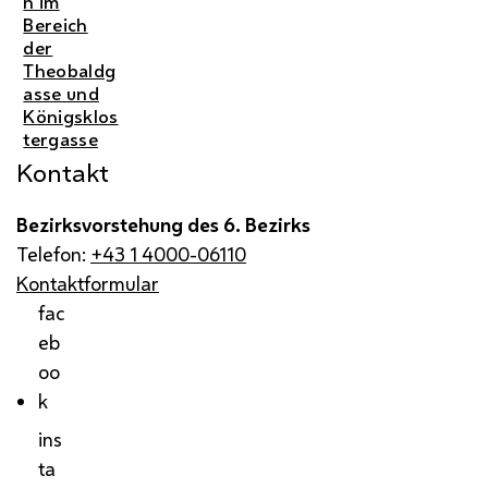
n im
Bereich
der
Theobaldg
asse und
Königsklos
tergasse
Kontakt
Bezirksvorstehung des 6. Bezirks
Telefon:
+43 1 4000-06110
Kontaktformular
fac
eb
oo
k
ins
ta