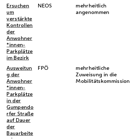
Ersuchen
NEOS
mehrheitlich
um
angenommen
verstärkte
Kontrollen
der
Anwohner
*innen-
Parkplätze
im Bezirk
Ausweitun
FPÖ
mehrheitliche
g der
Zuweisung in die
Anwohner
Mobilitätskommission
*innen-
Parkplätze
in der
Gumpendo
rfer Straße
auf Dauer
der
Bauarbeite