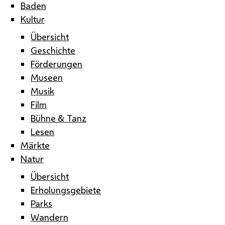
Baden
Kultur
Übersicht
Geschichte
Förderungen
Museen
Musik
Film
Bühne & Tanz
Lesen
Märkte
Natur
Übersicht
Erholungsgebiete
Parks
Wandern