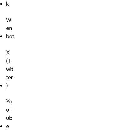
k
Wi
en
bot
X
(T
wit
ter
)
Yo
uT
ub
e