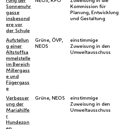
rung der
NEOS, KPÖ
Zuweisung in die
Sonnenuhr
Kommission für
gasse
Planung, Entwicklung
insbesond
und Gestaltung
ere vor
der Schule
Aufstellun
Grüne, ÖVP,
einstimmige
g einer
NEOS
Zuweisung in den
Altstoffsa
Umweltausschuss
mmelstelle
im Bereich
Millergass
e und
Fügergass
e
Verbesser
Grüne, NEOS
einstimmige
ung der
Zuweisung in den
Mariahilfe
Umweltausschuss
r
Hundezon
en