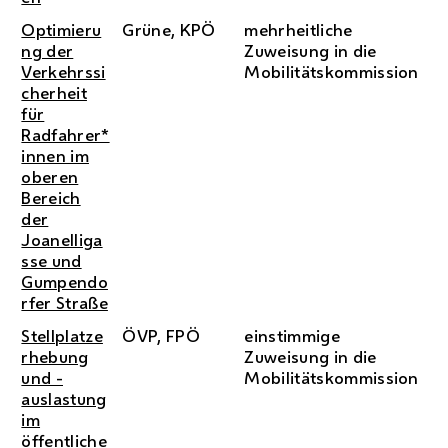
Optimieru
Grüne, KPÖ
mehrheitliche
ng der
Zuweisung in die
Verkehrssi
Mobilitätskommission
cherheit
für
Radfahrer*
innen im
oberen
Bereich
der
Joanelliga
sse und
Gumpendo
rfer Straße
Stellplatze
ÖVP, FPÖ
einstimmige
rhebung
Zuweisung in die
und -
Mobilitätskommission
auslastung
im
öffentliche