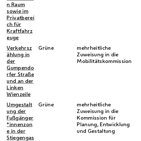
n Raum
sowie im
Privatberei
ch für
Kraftfahrz
euge
Verkehrsz
Grüne
mehrheitliche
ählung in
Zuweisung in die
der
Mobilitätskommission
Gumpendo
rfer Straße
und an der
Linken
Wienzeile
Umgestalt
Grüne
mehrheitliche
ung der
Zuweisung in die
Fußgänger
Kommission für
*innenzon
Planung, Entwicklung
e in der
und Gestaltung
Stiegengas