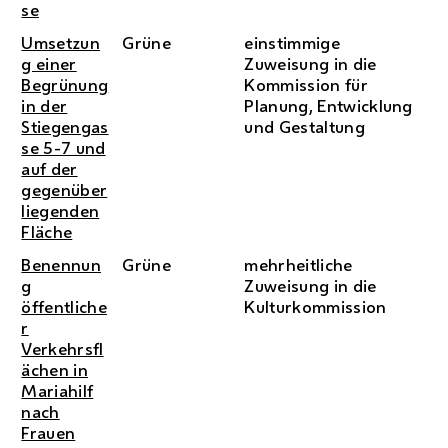
se
Umsetzun
Grüne
einstimmige
g einer
Zuweisung in die
Begrünung
Kommission für
in der
Planung, Entwicklung
Stiegengas
und Gestaltung
se 5-7 und
auf der
gegenüber
liegenden
Fläche
Benennun
Grüne
mehrheitliche
g
Zuweisung in die
öffentliche
Kulturkommission
r
Verkehrsfl
ächen in
Mariahilf
nach
Frauen