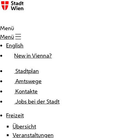
Zum Inhalt
Menü
Menü
English
New in Vienna?
Stadtplan
Amtswege
Kontakte
Jobs bei der Stadt
Freizeit
Übersicht
Veranstaltungen