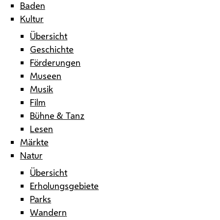
Baden
Kultur
Übersicht
Geschichte
Förderungen
Museen
Musik
Film
Bühne & Tanz
Lesen
Märkte
Natur
Übersicht
Erholungsgebiete
Parks
Wandern