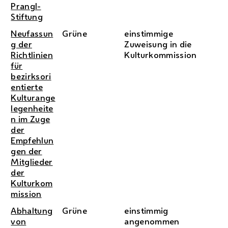
Prangl-
Stiftung
Neufassun
Grüne
einstimmige
g der
Zuweisung in die
Richtlinien
Kulturkommission
für
bezirksori
entierte
Kulturange
legenheite
n im Zuge
der
Empfehlun
gen der
Mitglieder
der
Kulturkom
mission
Abhaltung
Grüne
einstimmig
von
angenommen