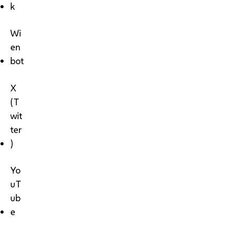
k
Wi
en
bot
X
(T
wit
ter
)
Yo
uT
ub
e