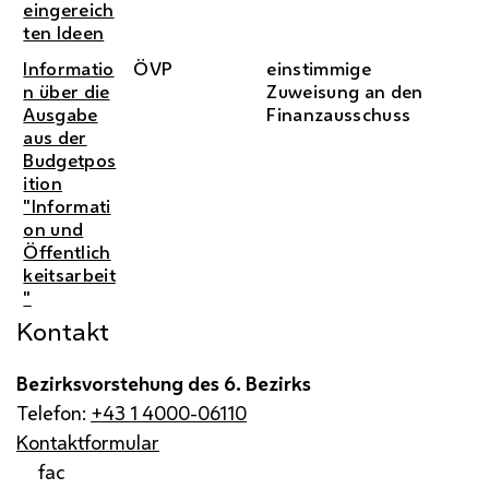
eingereich
ten Ideen
Informatio
ÖVP
einstimmige
n über die
Zuweisung an den
Ausgabe
Finanzausschuss
aus der
Budgetpos
ition
"Informati
on und
Öffentlich
keitsarbeit
"
Kontakt
Bezirksvorstehung des 6. Bezirks
Telefon:
+43 1 4000-06110
Kontaktformular
fac