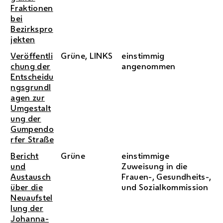
Fraktionen
bei
Bezirkspro
jekten
Veröffentli
Grüne, LINKS
einstimmig
chung der
angenommen
Entscheidu
ngsgrundl
agen zur
Umgestalt
ung der
Gumpendo
rfer Straße
Bericht
Grüne
einstimmige
und
Zuweisung in die
Austausch
Frauen-, Gesundheits-,
über die
und Sozialkommission
Neuaufstel
lung der
Johanna-