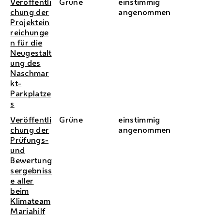
Veröffentli
Grüne
einstimmig
chung der
angenommen
Projektein
reichunge
n für die
Neugestalt
ung des
Naschmar
kt-
Parkplatze
s
Veröffentli
Grüne
einstimmig
chung der
angenommen
Prüfungs-
und
Bewertung
sergebniss
e aller
beim
Klimateam
Mariahilf