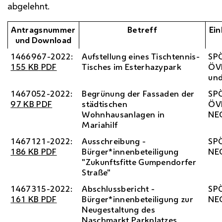
abgelehnt.
Antragsnummer
Betreff
Ei
und Download
1466967-2022:
Aufstellung eines Tischtennis-
SP
155
KB
PDF
Tisches im Esterhazypark
ÖV
und
1467052-2022:
Begrünung der Fassaden der
SP
97
KB
PDF
städtischen
ÖV
Wohnhausanlagen in
NE
Mariahilf
1467121-2022:
Ausschreibung -
SP
186
KB
PDF
Bürger*innenbeteiligung
NE
"Zukunftsfitte Gumpendorfer
Straße"
1467315-2022:
Abschlussbericht -
SP
161
KB
PDF
Bürger*innenbeteiligung zur
NE
Neugestaltung des
Naschmarkt Parkplatzes