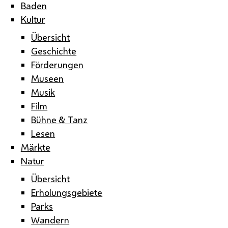
Baden
Kultur
Übersicht
Geschichte
Förderungen
Museen
Musik
Film
Bühne & Tanz
Lesen
Märkte
Natur
Übersicht
Erholungsgebiete
Parks
Wandern