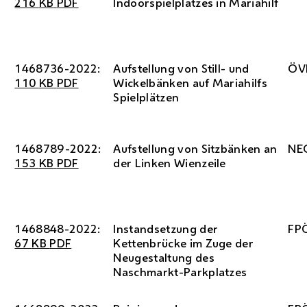
216
KB
PDF
Indoorspielplatzes in Mariahilf
1468736-2022:
Aufstellung von Still- und
ÖV
110
KB
PDF
Wickelbänken auf Mariahilfs
Spielplätzen
1468789-2022:
Aufstellung von Sitzbänken an
NE
153
KB
PDF
der Linken Wienzeile
1468848-2022:
Instandsetzung der
FP
67
KB
PDF
Kettenbrücke im Zuge der
Neugestaltung des
Naschmarkt-Parkplatzes