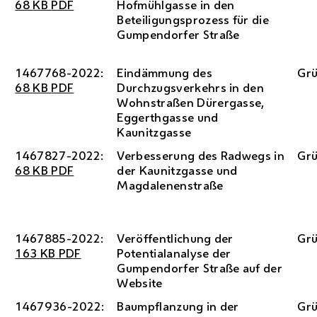
68
KB
PDF
Hofmühlgasse in den
Beteiligungsprozess für die
Gumpendorfer Straße
1467768-2022:
Eindämmung des
Gr
68
KB
PDF
Durchzugsverkehrs in den
Wohnstraßen Dürergasse,
Eggerthgasse und
Kaunitzgasse
1467827-2022:
Verbesserung des Radwegs in
Gr
68
KB
PDF
der Kaunitzgasse und
Magdalenenstraße
1467885-2022:
Veröffentlichung der
Gr
163
KB
PDF
Potentialanalyse der
Gumpendorfer Straße auf der
Website
1467936-2022:
Baumpflanzung in der
Gr