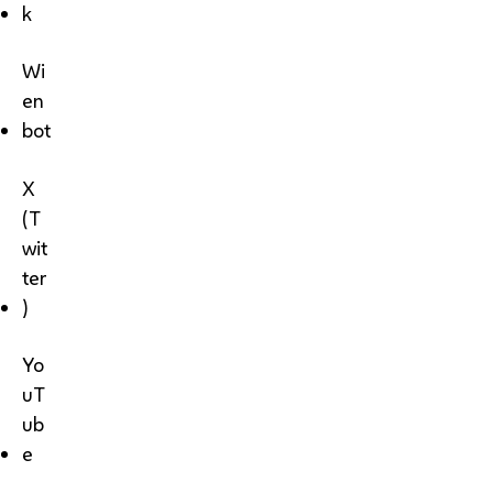
k
Wi
en
bot
X
(T
wit
ter
)
Yo
uT
ub
e