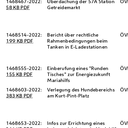
1468467-2022:
Überdachung der 57A Station
ÖV
58
KB
PDF
Getreidemarkt
1468514-2022:
Bericht über rechtliche
ÖV
199
KB
PDF
Rahmenbedingungen beim
Tanken in
E
-Ladestationen
1468555-2022:
Einberufung eines "Runden
ÖV
155
KB
PDF
Tisches" zur Energiezukunft
Mariahilfs
1468603-2022:
Verlegung des Hundebereichs
ÖV
383
KB
PDF
am Kurt-Pint-Platz
1468653-2022:
Infos zur Errichtung eines
ÖV