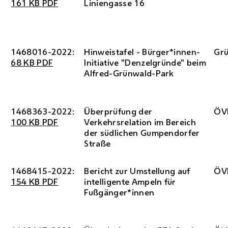
161
KB
PDF
Liniengasse 16
1468016-2022:
Hinweistafel - Bürger*innen-
Gr
68
KB
PDF
Initiative "Denzelgründe" beim
Alfred-Grünwald-Park
1468363-2022:
Überprüfung der
ÖV
100
KB
PDF
Verkehrsrelation im Bereich
der südlichen Gumpendorfer
Straße
1468415-2022:
Bericht zur Umstellung auf
ÖV
154
KB
PDF
intelligente Ampeln für
Fußgänger*innen