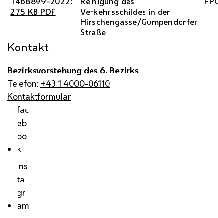
1468899-2022:
Reinigung des
FP
275
KB
PDF
Verkehrsschildes in der
Hirschengasse/Gumpendorfer
Straße
Kontakt
Bezirksvorstehung des 6. Bezirks
Telefon:
+43 1 4000-06110
Kontaktformular
fac
eb
oo
k
ins
ta
gr
am