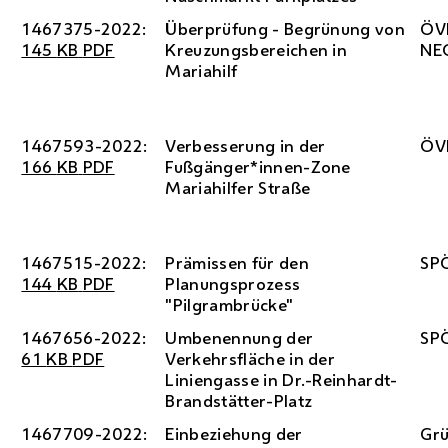
1467375-2022:
Überprüfung - Begrünung von
ÖV
145
KB
PDF
Kreuzungsbereichen in
NE
Mariahilf
1467593-2022:
Verbesserung in der
ÖV
166
KB
PDF
Fußgänger*innen-Zone
Mariahilfer Straße
1467515-2022:
Prämissen für den
SP
144
KB
PDF
Planungsprozess
"Pilgrambrücke"
1467656-2022:
Umbenennung der
SP
61
KB
PDF
Verkehrsfläche in der
Liniengasse in
Dr.
-Reinhardt-
Brandstätter-Platz
1467709-2022:
Einbeziehung der
Gr