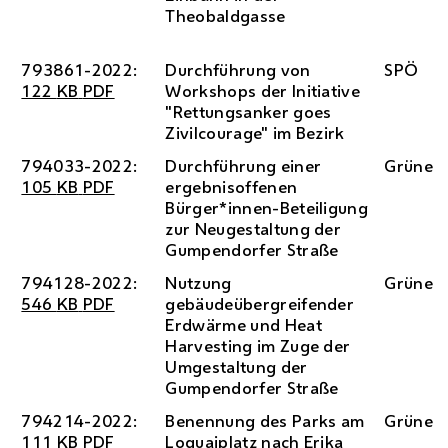
Theobaldgasse
793861-2022:
Durchführung von
SPÖ
122
KB
PDF
Workshops der Initiative
"Rettungsanker goes
Zivilcourage" im Bezirk
794033-2022:
Durchführung einer
Grüne
105
KB
PDF
ergebnisoffenen
Bürger*innen-Beteiligung
zur Neugestaltung der
Gumpendorfer Straße
794128-2022:
Nutzung
Grüne
546
KB
PDF
gebäudeübergreifender
Erdwärme und Heat
Harvesting im Zuge der
Umgestaltung der
Gumpendorfer Straße
794214-2022:
Benennung des Parks am
Grüne
111
KB
PDF
Loquaiplatz nach Erika