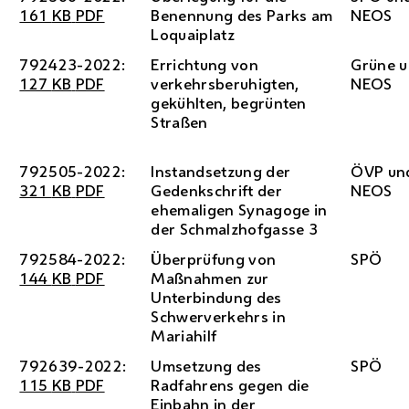
161
KB
PDF
Benennung des Parks am
NEOS
Loquaiplatz
792423-2022:
Errichtung von
Grüne 
127
KB
PDF
verkehrsberuhigten,
NEOS
gekühlten, begrünten
Straßen
792505-2022:
Instandsetzung der
ÖVP
un
321
KB
PDF
Gedenkschrift der
NEOS
ehemaligen Synagoge in
der Schmalzhofgasse 3
792584-2022:
Überprüfung von
SPÖ
144
KB
PDF
Maßnahmen zur
Unterbindung des
Schwerverkehrs in
Mariahilf
792639-2022:
Umsetzung des
SPÖ
115
KB
PDF
Radfahrens gegen die
Einbahn in der