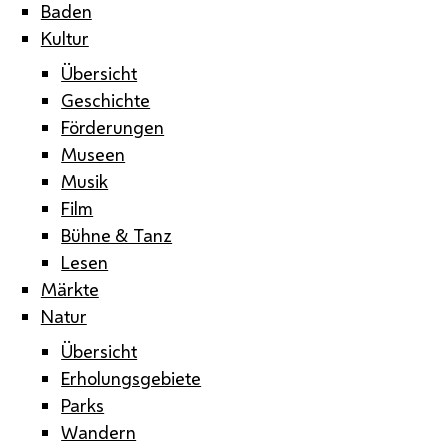
Baden
Kultur
Übersicht
Geschichte
Förderungen
Museen
Musik
Film
Bühne & Tanz
Lesen
Märkte
Natur
Übersicht
Erholungsgebiete
Parks
Wandern