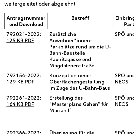
weitergeleitet oder abgelehnt.
Antragsnummer
Betreff
Einbri
und Download
Part
792021-2022:
Zusätzliche
SPÖ
un
125
KB
PDF
Anwohner*innen-
Parkplätze rund um die U-
Bahn-Baustelle
Kaunitzgasse und
Magdalenenstraße
792154-2022:
Konzeption neuer
SPÖ
un
129
KB
PDF
Oberflächengestaltung
NEOS
im Zuge des U-Bahn-Baus
792261-2022:
Erstellung des
SPÖ
un
164
KB
PDF
"Masterplans Gehen" für
NEOS
Mariahilf
792366-2022:
Überlegung für die
SPÖ
un