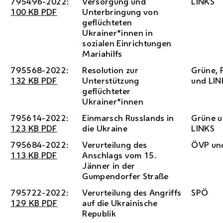
795496-2022:
Versorgung und
LINKS
100
KB
PDF
Unterbringung von
geflüchteten
Ukrainer*innen in
sozialen Einrichtungen
Mariahilfs
795568-2022:
Resolution zur
Grüne,
132
KB
PDF
Unterstützung
und LIN
geflüchteter
Ukrainer*innen
795614-2022:
Einmarsch Russlands in
Grüne 
123
KB
PDF
die Ukraine
LINKS
795684-2022:
Verurteilung des
ÖVP
un
113
KB
PDF
Anschlags vom 15.
Jänner in der
Gumpendorfer Straße
795722-2022:
Verurteilung des Angriffs
SPÖ
129
KB
PDF
auf die Ukrainische
Republik