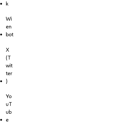
k
Wi
en
bot
X
(T
wit
ter
)
Yo
uT
ub
e