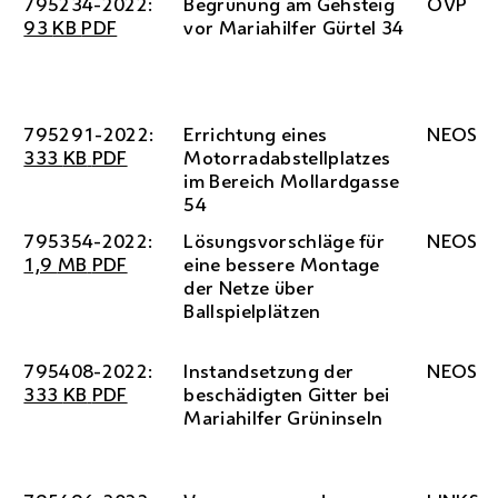
795234-2022:
Begrünung am Gehsteig
ÖVP
93
KB
PDF
vor Mariahilfer Gürtel 34
795291-2022:
Errichtung eines
NEOS
333
KB
PDF
Motorradabstellplatzes
im Bereich Mollardgasse
54
795354-2022:
Lösungsvorschläge für
NEOS
1,9
MB
PDF
eine bessere Montage
der Netze über
Ballspielplätzen
795408-2022:
Instandsetzung der
NEOS
333
KB
PDF
beschädigten Gitter bei
Mariahilfer Grüninseln