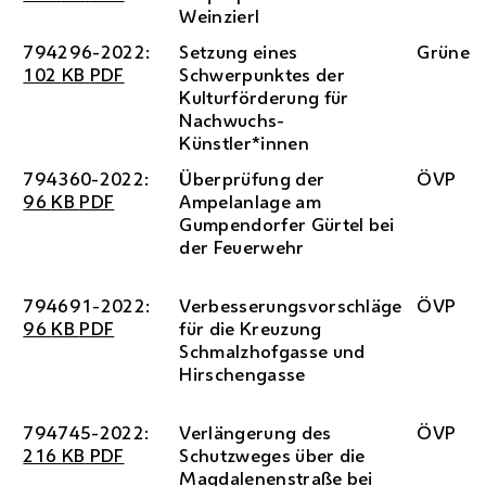
Weinzierl
794296-2022:
Setzung eines
Grüne
102
KB
PDF
Schwerpunktes der
Kulturförderung für
Nachwuchs-
Künstler*innen
794360-2022:
Überprüfung der
ÖVP
96
KB
PDF
Ampelanlage am
Gumpendorfer Gürtel bei
der Feuerwehr
794691-2022:
Verbesserungsvorschläge
ÖVP
96
KB
PDF
für die Kreuzung
Schmalzhofgasse und
Hirschengasse
794745-2022:
Verlängerung des
ÖVP
216
KB
PDF
Schutzweges über die
Magdalenenstraße bei