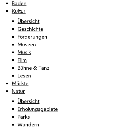
Baden
Kultur
Übersicht
Geschichte
Förderungen
Museen
Musik
Film
Bühne & Tanz
Lesen
Märkte
Natur
Übersicht
Erholungsgebiete
Parks
Wandern