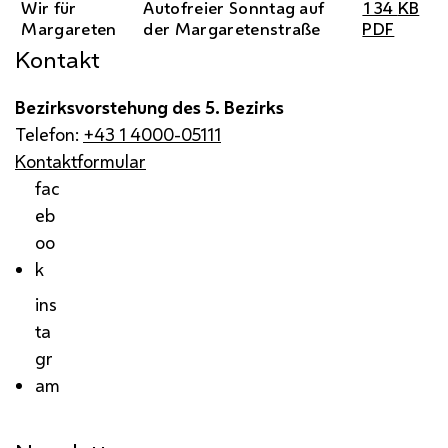
Wir für
Autofreier Sonntag auf
134
KB
Margareten
der Margaretenstraße
PDF
Kontakt
Bezirksvorstehung des 5. Bezirks
Telefon:
+43 1 4000-05111
Kontaktformular
fac
eb
oo
k
ins
ta
gr
am