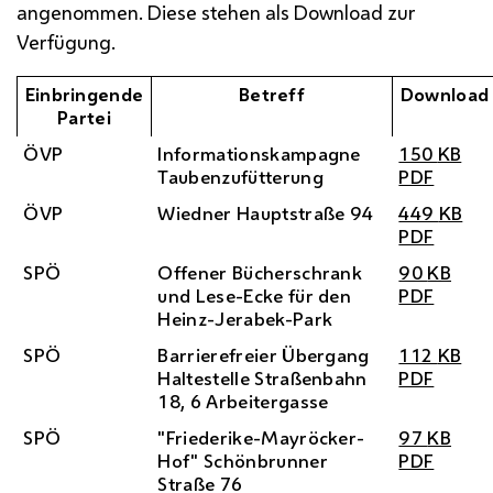
angenommen. Diese stehen als Download zur
Verfügung.
Einbringende
Betreff
Download
Partei
ÖVP
Informationskampagne
150
KB
Taubenzufütterung
PDF
ÖVP
Wiedner Hauptstraße 94
449
KB
PDF
SPÖ
Offener Bücherschrank
90
KB
und Lese-Ecke für den
PDF
Heinz-Jerabek-Park
SPÖ
Barrierefreier Übergang
112
KB
Haltestelle Straßenbahn
PDF
18, 6 Arbeitergasse
SPÖ
"Friederike-Mayröcker-
97
KB
Hof" Schönbrunner
PDF
Straße 76