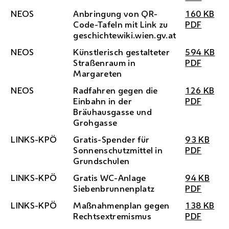
NEOS
Anbringung von
QR
-
160
KB
Code-Tafeln mit Link zu
PDF
geschichtewiki.wien.gv.at
NEOS
Künstlerisch gestalteter
594
KB
Straßenraum in
PDF
Margareten
NEOS
Radfahren gegen die
126
KB
Einbahn in der
PDF
Bräuhausgasse und
Grohgasse
LINKS-
KPÖ
Gratis-Spender für
93
KB
Sonnenschutzmittel in
PDF
Grundschulen
LINKS-
KPÖ
Gratis
WC
-Anlage
94
KB
Siebenbrunnenplatz
PDF
LINKS-
KPÖ
Maßnahmenplan gegen
138
KB
Rechtsextremismus
PDF