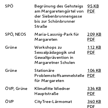
SPÖ
Begrünung des Gehsteigs
95
KB
am Margaretengürtel von
PDF
der Siebenbrunnengasse
bis zur Schönbrunner
Straße
SPÖ
,
NEOS
Maria-Lassnig-Park für
209
KB
Margareten
PDF
Grüne
Workshops zu
112
KB
Sexualpädagogik und
PDF
Gewaltprävention in
Margaretner Schulen
Grüne
Stationäre
104
KB
Problemstoffsammelstelle
PDF
für Margareten
ÖVP
, Grüne
Klimafitte Wiedner
334
KB
Hauptstraße
PDF
ÖVP
CityTree-Lärmomat
340
KB
PDF