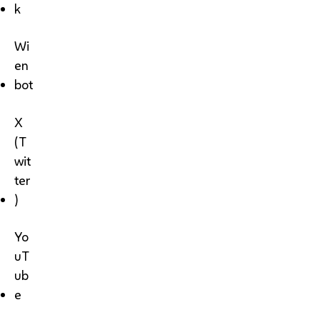
k
Wi
en
bot
X
(T
wit
ter
)
Yo
uT
ub
e