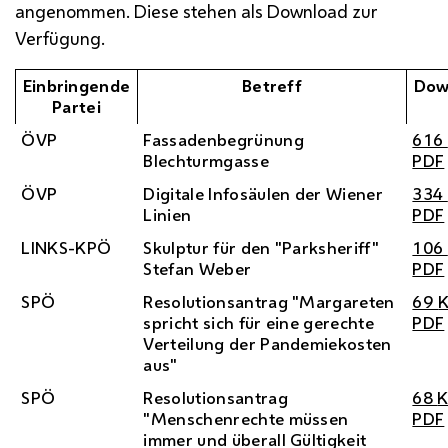
angenommen. Diese stehen als Download zur
Verfügung.
Einbringende
Betreff
Dow
Partei
ÖVP
Fassadenbegrünung
616
Blechturmgasse
PDF
ÖVP
Digitale Infosäulen der Wiener
334
Linien
PDF
LINKS-
KPÖ
Skulptur für den "Parksheriff"
106
Stefan Weber
PDF
SPÖ
Resolutionsantrag "Margareten
69
spricht sich für eine gerechte
PDF
Verteilung der Pandemiekosten
aus"
SPÖ
Resolutionsantrag
68
"Menschenrechte müssen
PDF
immer und überall Gültigkeit