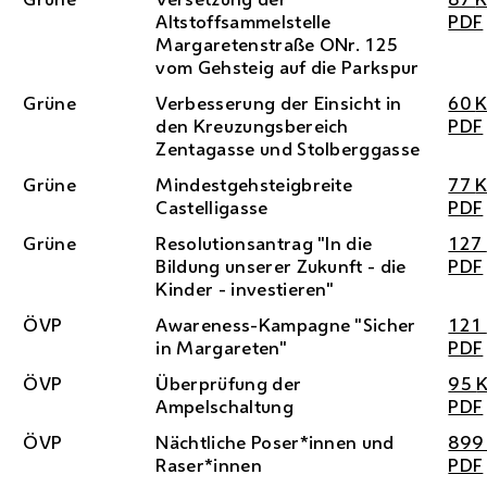
Altstoffsammelstelle
PDF
Margaretenstraße
ONr.
125
vom Gehsteig auf die Parkspur
Grüne
Verbesserung der Einsicht in
60
den Kreuzungsbereich
PDF
Zentagasse und Stolberggasse
Grüne
Mindestgehsteigbreite
77
Castelligasse
PDF
Grüne
Resolutionsantrag "In die
127
Bildung unserer Zukunft - die
PDF
Kinder - investieren"
ÖVP
Awareness-Kampagne "Sicher
121
in Margareten"
PDF
ÖVP
Überprüfung der
95
Ampelschaltung
PDF
ÖVP
Nächtliche Poser*innen und
89
Raser*innen
PDF