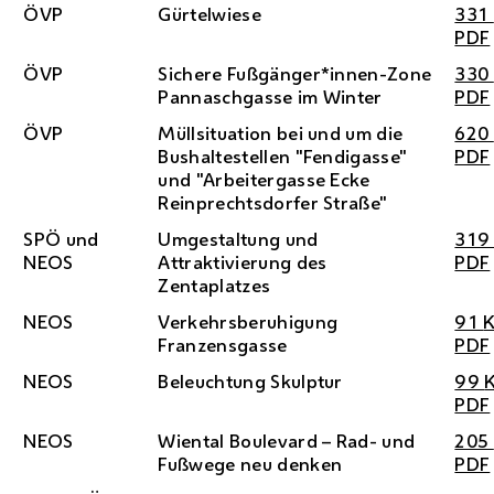
ÖVP
Gürtelwiese
331
PDF
ÖVP
Sichere Fußgänger*innen-Zone
330
Pannaschgasse im Winter
PDF
ÖVP
Müllsituation bei und um die
620
Bushaltestellen "Fendigasse"
PDF
und "Arbeitergasse Ecke
Reinprechtsdorfer Straße"
SPÖ
und
Umgestaltung und
31
NEOS
Attraktivierung des
PDF
Zentaplatzes
NEOS
Verkehrsberuhigung
91
Franzensgasse
PDF
NEOS
Beleuchtung Skulptur
99
PDF
NEOS
Wiental Boulevard – Rad- und
205
Fußwege neu denken
PDF