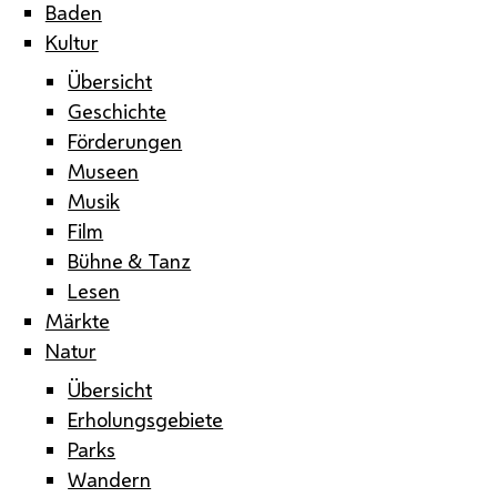
Baden
Kultur
Übersicht
Geschichte
Förderungen
Museen
Musik
Film
Bühne & Tanz
Lesen
Märkte
Natur
Übersicht
Erholungsgebiete
Parks
Wandern