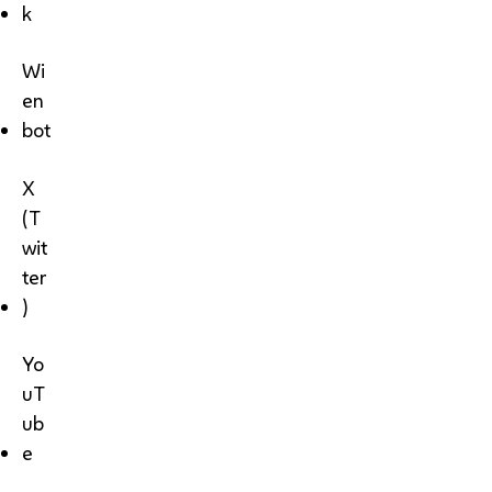
k
Wi
en
bot
X
(T
wit
ter
)
Yo
uT
ub
e