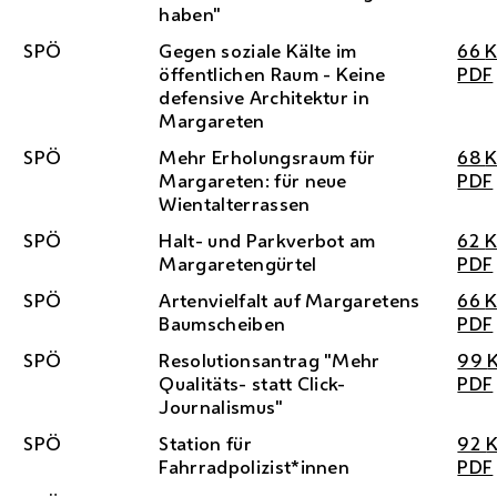
haben"
SPÖ
Gegen soziale Kälte im
66
öffentlichen Raum - Keine
PDF
defensive Architektur in
Margareten
SPÖ
Mehr Erholungsraum für
68
Margareten: für neue
PDF
Wientalterrassen
SPÖ
Halt- und Parkverbot am
62
Margaretengürtel
PDF
SPÖ
Artenvielfalt auf Margaretens
66
Baumscheiben
PDF
SPÖ
Resolutionsantrag "Mehr
99
Qualitäts- statt Click-
PDF
Journalismus"
SPÖ
Station für
92
Fahrradpolizist*innen
PDF