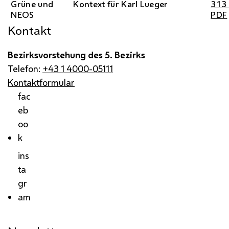
Grüne und
Kontext für Karl Lueger
313
NEOS
PDF
Kontakt
Bezirksvorstehung des 5. Bezirks
Telefon:
+43 1 4000-05111
Kontaktformular
fac
eb
oo
k
ins
ta
gr
am