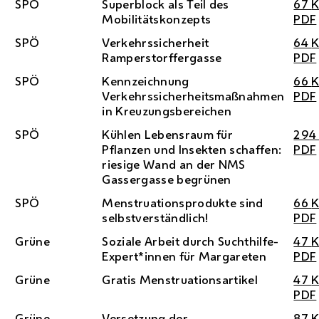
SPÖ
Superblock als Teil des
67
Mobilitätskonzepts
PDF
SPÖ
Verkehrssicherheit
64
Ramperstorffergasse
PDF
SPÖ
Kennzeichnung
66
Verkehrssicherheitsmaßnahmen
PDF
in Kreuzungsbereichen
SPÖ
Kühlen Lebensraum für
29
Pflanzen und Insekten schaffen:
PDF
riesige Wand an der
NMS
Gassergasse begrünen
SPÖ
Menstruationsprodukte sind
66
selbstverständlich!
PDF
Grüne
Soziale Arbeit durch Suchthilfe-
47
Expert*innen für Margareten
PDF
Grüne
Gratis Menstruationsartikel
47
PDF
Grüne
Versetzung der
87