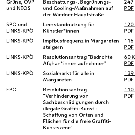
Grüne,
ÖVP
Beschattungs-, Begrünungs-
247
und
NEOS
und Cooling-Maßnahmen auf
PDF
der Wiedner Hauptstraße
SPÖ
und
Leerstandnutzung für
120
LINKS-
KPÖ
Künstler*innen
PDF
LINKS-
KPÖ
Impfbusfrequenz in Margareten
116
steigern
PDF
LINKS-
KPÖ
Resolutionsantrag "Bedrohte
60
Afghan*innen aufnehmen"
PDF
LINKS-
KPÖ
Sozialmarkt für alle in
13
Margareten
PDF
FPÖ
Resolutionsantrag
110
"Verhinderung von
PDF
Sachbeschädigungen durch
illegale Graffiti-Kunst -
Schaffung von Orten und
Flächen für die freie Graffiti-
Kunstszene"