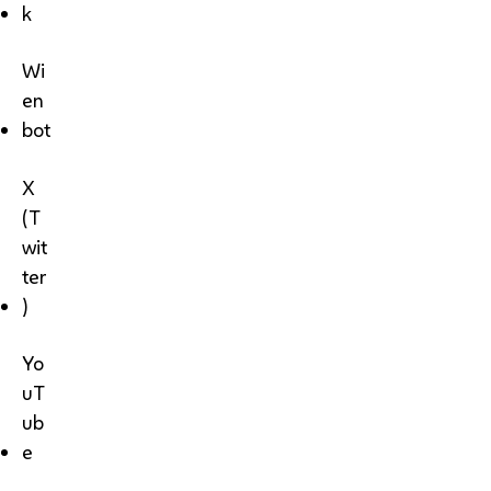
k
Wi
en
bot
X
(T
wit
ter
)
Yo
uT
ub
e