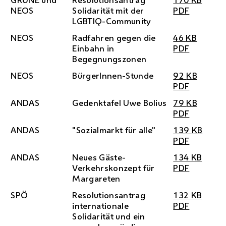
NEOS
Solidarität mit der
PDF
LGBTIQ
-Community
NEOS
Radfahren gegen die
46
KB
Einbahn in
PDF
Begegnungszonen
NEOS
BürgerInnen-Stunde
92
KB
PDF
ANDAS
Gedenktafel Uwe Bolius
79
KB
PDF
ANDAS
"Sozialmarkt für alle"
139
KB
PDF
ANDAS
Neues Gäste-
134
KB
Verkehrskonzept für
PDF
Margareten
SPÖ
Resolutionsantrag
132
KB
internationale
PDF
Solidarität und ein