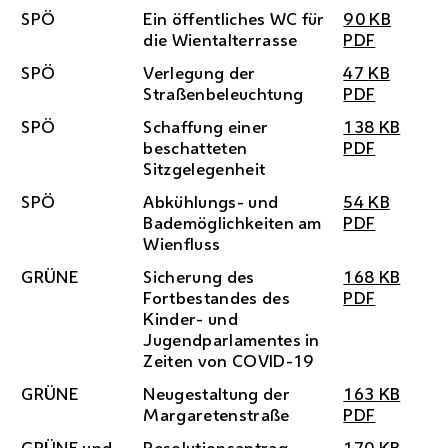
SPÖ
Ein öffentliches
WC
für
90
KB
die Wientalterrasse
PDF
SPÖ
Verlegung der
47
KB
Straßenbeleuchtung
PDF
SPÖ
Schaffung einer
138
KB
beschatteten
PDF
Sitzgelegenheit
SPÖ
Abkühlungs- und
54
KB
Bademöglichkeiten am
PDF
Wienfluss
GRÜNE
Sicherung des
168
KB
Fortbestandes des
PDF
Kinder- und
Jugendparlamentes in
Zeiten von
COVID
-19
GRÜNE
Neugestaltung der
163
KB
Margaretenstraße
PDF
GRÜNE und
Resolutionsantrag
170
KB