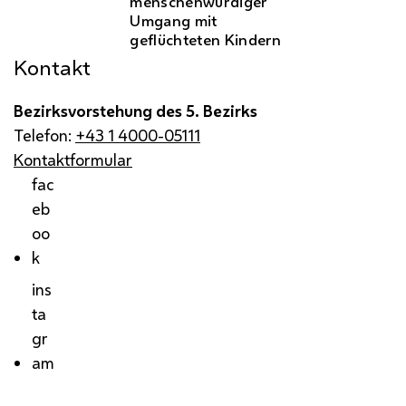
menschenwürdiger
Umgang mit
geflüchteten Kindern
Kontakt
Bezirksvorstehung des 5. Bezirks
Telefon:
+43 1 4000-05111
Kontaktformular
fac
eb
oo
k
ins
ta
gr
am