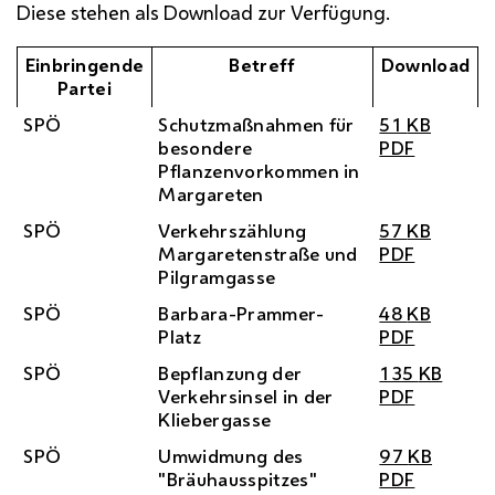
Diese stehen als Download zur Verfügung.
Einbringende
Betreff
Download
Partei
SPÖ
Schutzmaßnahmen für
51
KB
besondere
PDF
Pflanzenvorkommen in
Margareten
SPÖ
Verkehrszählung
57
KB
Margaretenstraße und
PDF
Pilgramgasse
SPÖ
Barbara-Prammer-
48
KB
Platz
PDF
SPÖ
Bepflanzung der
135
KB
Verkehrsinsel in der
PDF
Kliebergasse
SPÖ
Umwidmung des
97
KB
"Bräuhausspitzes"
PDF