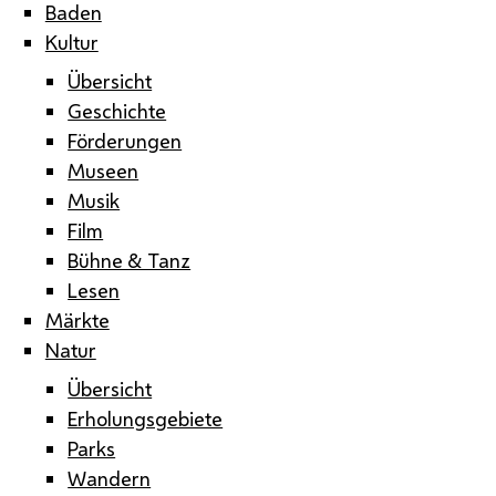
Baden
Kultur
Übersicht
Geschichte
Förderungen
Museen
Musik
Film
Bühne & Tanz
Lesen
Märkte
Natur
Übersicht
Erholungsgebiete
Parks
Wandern