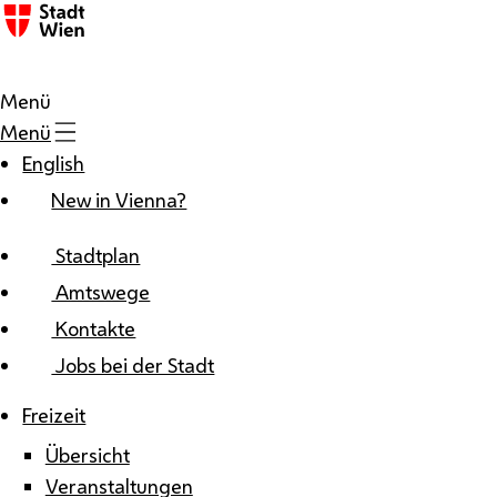
Zum Inhalt
Menü
Menü
English
New in Vienna?
Stadtplan
Amtswege
Kontakte
Jobs bei der Stadt
Freizeit
Übersicht
Veranstaltungen