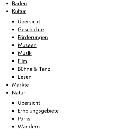
Baden
Kultur
Übersicht
Geschichte
Förderungen
Museen
Musik
Film
Bühne & Tanz
Lesen
Märkte
Natur
Übersicht
Erholungsgebiete
Parks
Wandern