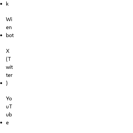
k
Wi
en
bot
X
(T
wit
ter
)
Yo
uT
ub
e