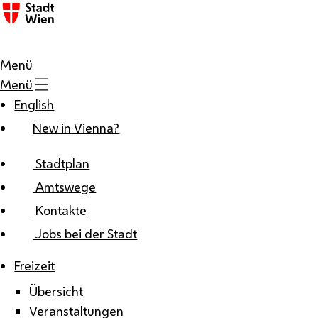
Zum Inhalt
Menü
Menü
English
New in Vienna?
Stadtplan
Amtswege
Kontakte
Jobs bei der Stadt
Freizeit
Übersicht
Veranstaltungen