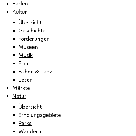
Baden
Kultur
Übersicht
Geschichte
Förderungen
Museen
Musik
Film
Bühne & Tanz
Lesen
Märkte
Natur
Übersicht
Erholungsgebiete
Parks
Wandern