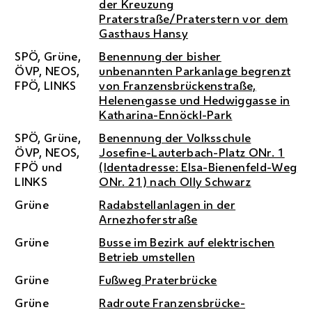
der Kreuzung
Praterstraße/Praterstern vor dem
Gasthaus Hansy
SPÖ
, Grüne,
Benennung der bisher
ÖVP
,
NEOS
,
unbenannten Parkanlage begrenzt
FPÖ
, LINKS
von Franzensbrückenstraße,
Helenengasse und Hedwiggasse in
Katharina-Ennöckl-Park
SPÖ
, Grüne,
Benennung der Volksschule
ÖVP
,
NEOS
,
Josefine-Lauterbach-Platz
ONr.
1
FPÖ
und
(Identadresse: Elsa-Bienenfeld-Weg
LINKS
ONr.
21) nach Olly Schwarz
Grüne
Radabstellanlagen in der
Arnezhoferstraße
Grüne
Busse im Bezirk auf elektrischen
Betrieb umstellen
Grüne
Fußweg Praterbrücke
Grüne
Radroute Franzensbrücke-