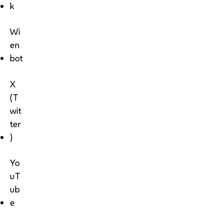
k
Wi
en
bot
X
(T
wit
ter
)
Yo
uT
ub
e