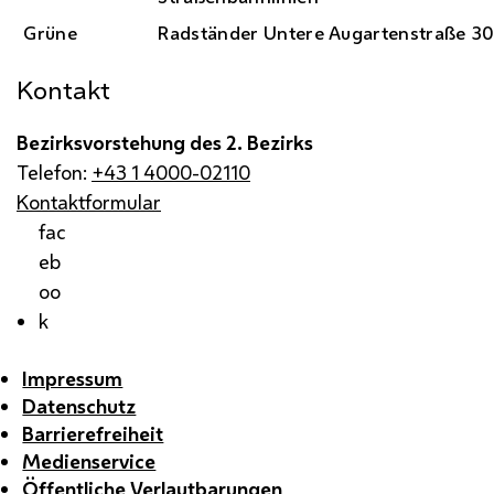
Grüne
Radständer Untere Augartenstraße 30
Kontakt
Bezirksvorstehung des 2. Bezirks
Telefon:
+43 1 4000-02110
Kontaktformular
fac
eb
oo
k
Impressum
Datenschutz
Barrierefreiheit
Medienservice
Öffentliche Verlautbarungen