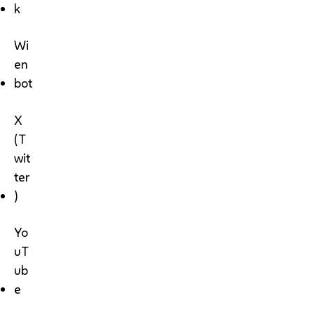
k
Wi
en
bot
X
(T
wit
ter
)
Yo
uT
ub
e