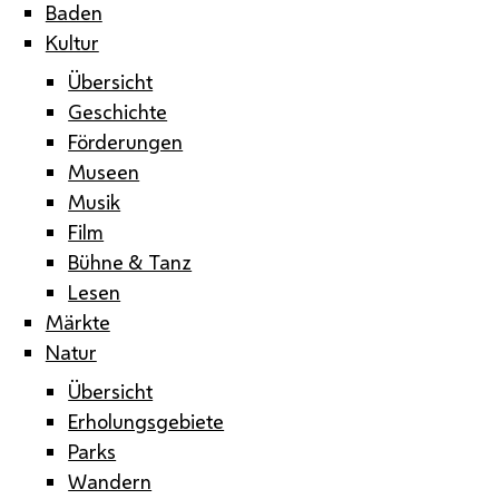
Baden
Kultur
Übersicht
Geschichte
Förderungen
Museen
Musik
Film
Bühne & Tanz
Lesen
Märkte
Natur
Übersicht
Erholungsgebiete
Parks
Wandern