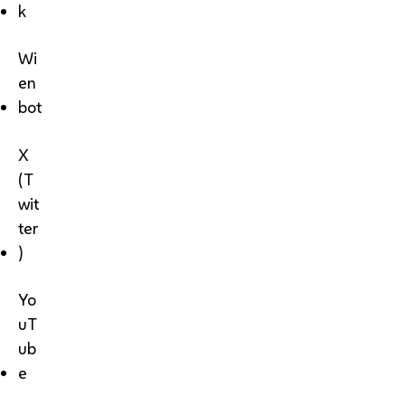
k
Wi
en
bot
X
(T
wit
ter
)
Yo
uT
ub
e