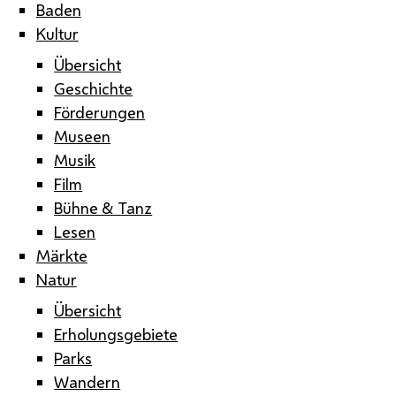
Baden
Kultur
Übersicht
Geschichte
Förderungen
Museen
Musik
Film
Bühne & Tanz
Lesen
Märkte
Natur
Übersicht
Erholungsgebiete
Parks
Wandern